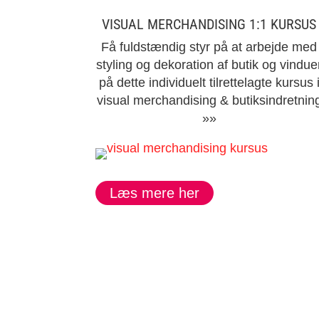
VISUAL MERCHANDISING 1:1 KURSUS
Få fuldstændig styr på at arbejde med
styling og dekoration af butik og vindue
på dette individuelt tilrettelagte kursus 
visual merchandising & butiksindretnin
»»
Læs mere her
"I øjenhøjde og med udgangspunkt i deltagernes situatio
Tusind tak fra en rigtig fin worksho