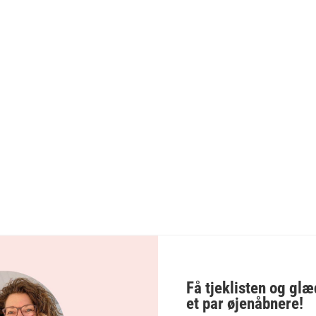
oter, men inspirerende idé-noter. Den slags idé-not
ktionskæde igang. Også når man er kommet hjem. 
er, der deler gavmildt ud af al hendes viden og e
d!
Få tjeklisten og glæd
et par øjenåbnere!