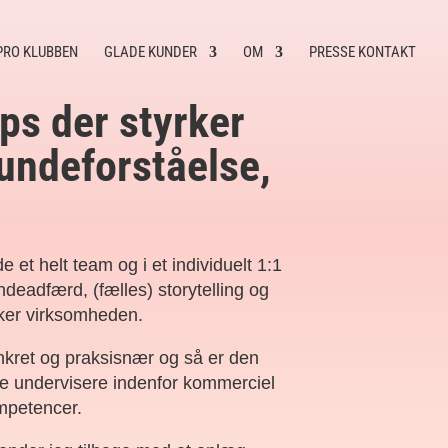
PRO KLUBBEN
GLADE KUNDER
OM
PRESSE KONTAKT
ps der styrker
undeforståelse,
 et helt team og i et individuelt 1:1
deadfærd, (fælles) storytelling og
ker virksomheden.
nkret og praksisnær og så er den
rne undervisere indenfor kommerciel
ompetencer.