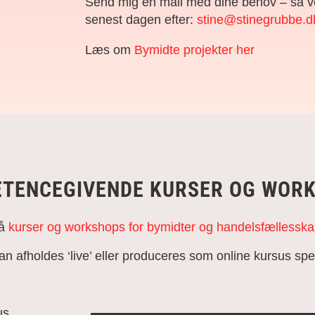
Send mig en mail med dine behov – så v
senest dagen efter:
stine@stinegrubbe.d
Læs om
Bymidte projekter her
TENCEGIVENDE KURSER OG WOR
så
kurser og workshops for bymidter og handelsfællesska
 afholdes ‘live’ eller produceres som online kursus speci