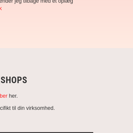
ender jeg tilbage med et oplæg
k
KSHOPS
ber
her.
fikt til din virksomhed.