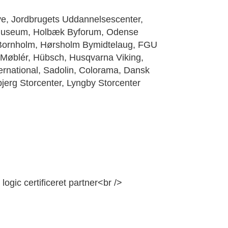
e, Jordbrugets Uddannelsescenter,
 Museum, Holbæk Byforum, Odense
 Bornholm, Hørsholm Bymidtelaug, FGU
, Møblér, Hübsch, Husqvarna Viking,
rnational, Sadolin, Colorama, Dansk
jerg Storcenter, Lyngby Storcenter