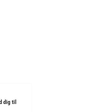
er der udspringer
Stine Grubbe er
rfaring.
 dig til