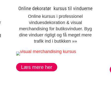
Online dekoratør kursus til vinduerne
Online kursus i professionel
r
vinduesdekoration & visual
i
merchandising for butiksvinduer. Byg
g
dine vinduer rigtigt og få meget mere
trafik ind i butikken »»
Læs mere her
n"
p for butiksejere i Assens, hvor Stine delte sin sto