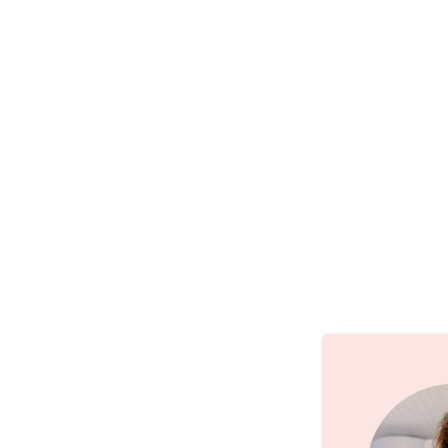
bare almindelige,kedelige referat-n
af det man hører og taler om.
Den slags, der sætter en lang rea
en nærværende, sprudlende undervis
Workshops som denne er guld vær
Ann Helene Nielsen
FNE Outdoor, Nyborg