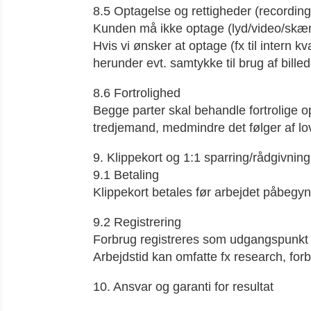
8.5 Optagelse og rettigheder (recording
Kunden må ikke optage (lyd/video/skærm
Hvis vi ønsker at optage (fx til intern k
herunder evt. samtykke til brug af bille
8.6 Fortrolighed
Begge parter skal behandle fortrolige o
tredjemand, medmindre det følger af lov e
9. Klippekort og 1:1 sparring/rådgivning
9.1 Betaling
Klippekort betales før arbejdet påbegy
9.2 Registrering
Forbrug registreres som udgangspunkt p
Arbejdstid kan omfatte fx research, for
10. Ansvar og garanti for resultat