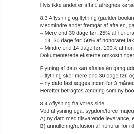
Hvis ikke andet er aftalt, afregnes kø
8.3 Aflysning og flytning (gælder bookin
Medmindre andet fremgår af aftalen, g
– Mere end 30 dage før: 25% af honorare
– 14–30 dage før: 50% af honoraret fak
– Mindre end 14 dage før: 100% af hono
Dokumenterede eksterne omkostninger (f
Flytning af dato kan aftales én gang ud
– flytning sker mere end 30 dage før, o
– ny dato fastlægges inden for 3 måned
Herefter betragtes ændring som ny boo
8.4 Aflysning fra vores side
Ved aflysning pga. sygdom/force majeure
A) ny dato med tilsvarende leverance, e
B) annullering/refusion af honorar for i