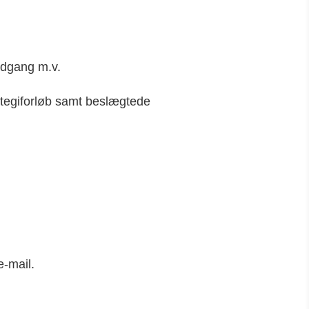
adgang m.v.
rategiforløb samt beslægtede
e-mail.