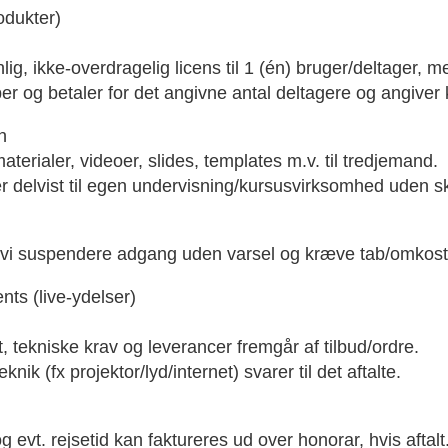
rodukter)
, ikke-overdragelig licens til 1 (én) bruger/deltager, m
ber og betaler for det angivne antal deltagere og angiver
n
aterialer, videoer, slides, templates m.v. til tredjemand.
 delvist til egen undervisning/kursusvirksomhed uden skri
 vi suspendere adgang uden varsel og kræve tab/omkostn
nts (live-ydelser)
, tekniske krav og leverancer fremgår af tilbud/ordre.
ik (fx projektor/lyd/internet) svarer til det aftalte.
 evt. rejsetid kan faktureres ud over honorar, hvis aftalt