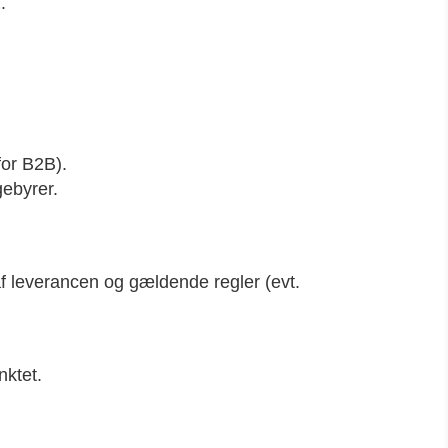
.
for B2B).
gebyrer.
 leverancen og gældende regler (evt.
nktet.