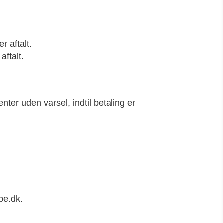
r aftalt.
aftalt.
ter uden varsel, indtil betaling er
be.dk.