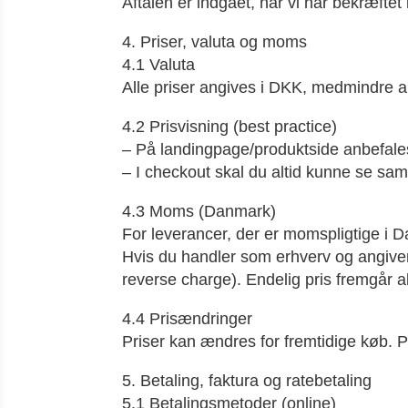
Aftalen er indgået, når vi har bekræftet l
4. Priser, valuta og moms
4.1 Valuta
Alle priser angives i DKK, medmindre a
4.2 Prisvisning (best practice)
– På landingpage/produktside anbefales
– I checkout skal du altid kunne se samle
4.3 Moms (Danmark)
For leverancer, der er momspligtige
Hvis du handler som erhverv og angiv
reverse charge). Endelig pris fremgår al
4.4 Prisændringer
Priser kan ændres for fremtidige køb. Pr
5. Betaling, faktura og ratebetaling
5.1 Betalingsmetoder (online)