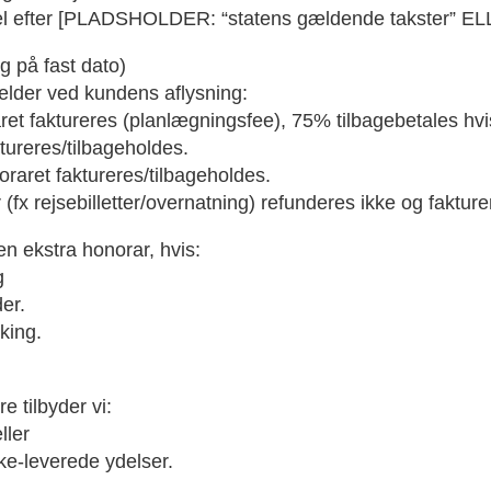
rsel efter [PLADSHOLDER: “statens gældende takster” ELL
g på fast dato)
ælder ved kundens aflysning:
t faktureres (planlægningsfee), 75% tilbagebetales hvis
tureres/tilbageholdes.
raret faktureres/tilbageholdes.
x rejsebilletter/overnatning) refunderes ikke og fakture
en ekstra honorar, hvis:
g
er.
king.
 tilbyder vi:
ller
kke-leverede ydelser.