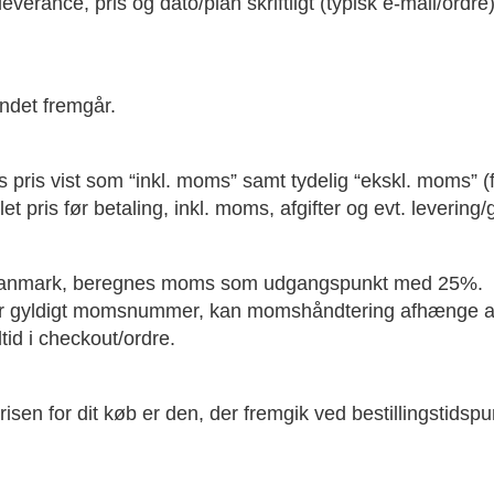
everance, pris og dato/plan skriftligt (typisk e-mail/ordre)
ndet fremgår.
 pris vist som “inkl. moms” samt tydelig “ekskl. moms” (
t pris før betaling, inkl. moms, afgifter og evt. levering/
 i Danmark, beregnes moms som udgangspunkt med 25%.
er gyldigt momsnummer, kan momshåndtering afhænge af
tid i checkout/ordre.
isen for dit køb er den, der fremgik ved bestillingstidspu