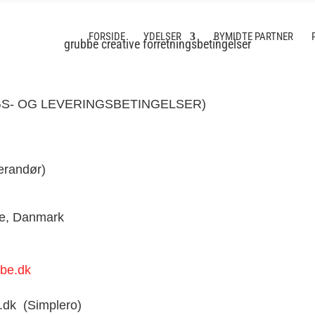
FORSIDE
YDELSER
BYMIDTE PARTNER
grubbe creative forretningsbetingelser
S- OG LEVERINGSBETINGELSER)
erandør)
ke, Danmark
bbe.dk
.dk (Simplero)