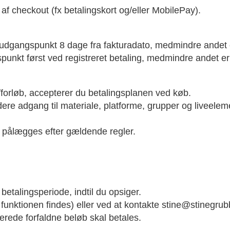
f checkout (fx betalingskort og/eller MobilePay).
 udgangspunkt 8 dage fra fakturadato, medmindre andet e
unkt først ved registreret betaling, medmindre andet er 
t/forløb, accepterer du betalingsplanen ved køb.
e adgang til materiale, platforme, grupper og liveelemen
n pålægges efter gældende regler.
etalingsperiode, indtil du opsiger.
 funktionen findes) eller ved at kontakte stine@stinegrub
lerede forfaldne beløb skal betales.