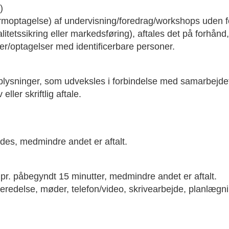
)
optagelse) af undervisning/foredrag/workshops uden foru
valitetssikring eller markedsføring), aftales det på forhå
der/optagelser med identificerbare personer.
plysninger, som udveksles i forbindelse med samarbejdet, 
ller skriftlig aftale.
ndes, medmindre andet er aftalt.
r. påbegyndt 15 minutter, medmindre andet er aftalt.
beredelse, møder, telefon/video, skrivearbejde, planlægni