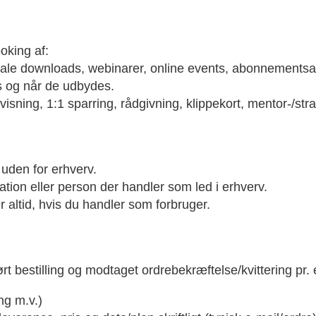
oking af:
igitale downloads, webinarer, online events, abonnements
is og når de udbydes.
isning, 1:1 sparring, rådgivning, klippekort, mentor-/st
 uden for erhverv.
tion eller person der handler som led i erhverv.
r altid, hvis du handler som forbruger.
t bestilling og modtaget ordrebekræftelse/kvittering pr. 
ng m.v.)