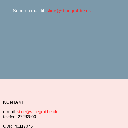
Send en mail til:
stine@stinegrubbe.dk
KONTAKT
e-mail:
stine@stinegrubbe.dk
telefon: 27282800
CVR: 40117075