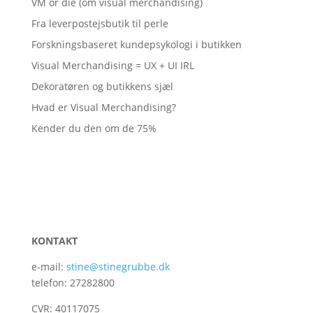
VM or die (om visual merchandising)
Fra leverpostejsbutik til perle
Forskningsbaseret kundepsykologi i butikken
Visual Merchandising = UX + UI IRL
Dekoratøren og butikkens sjæl
Hvad er Visual Merchandising?
Kender du den om de 75%
KONTAKT
e-mail:
stine@stinegrubbe.dk
telefon: 27282800
CVR: 40117075