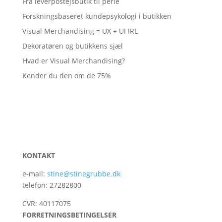
Fra leverpostejsbutik til perle
Forskningsbaseret kundepsykologi i butikken
Visual Merchandising = UX + UI IRL
Dekoratøren og butikkens sjæl
Hvad er Visual Merchandising?
Kender du den om de 75%
KONTAKT
e-mail:
stine@stinegrubbe.dk
telefon: 27282800
CVR: 40117075
FORRETNINGSBETINGELSER