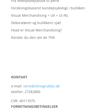
Fra leverpostejsbutik til perle
Forskningsbaseret kundepsykologi i butikken
Visual Merchandising = UX + UI IRL
Dekoratøren og butikkens sjæl
Hvad er Visual Merchandising?
Kender du den om de 75%
KONTAKT
e-mail:
stine@stinegrubbe.dk
telefon: 27282800
CVR: 40117075
FORRETNINGSBETINGELSER